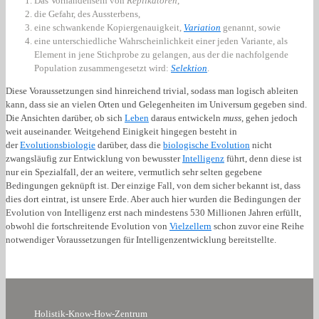
Das Vorhandensein von
Replikatoren
,
die Gefahr, des Aussterbens,
eine schwankende Kopiergenauigkeit,
Variation
genannt, sowie
eine unterschiedliche Wahrscheinlichkeit einer jeden Variante, als
Element in jene Stichprobe zu gelangen, aus der die nachfolgende
Population zusammengesetzt wird:
Selektion
.
Diese Voraussetzungen sind hinreichend trivial, sodass man logisch ableiten
kann, dass sie an vielen Orten und Gelegenheiten im Universum gegeben sind.
Die Ansichten darüber, ob sich
Leben
daraus entwickeln
muss
, gehen jedoch
weit auseinander. Weitgehend Einigkeit hingegen besteht in
der
Evolutionsbiologie
darüber, dass die
biologische Evolution
nicht
zwangsläufig zur Entwicklung von bewusster
Intelligenz
führt, denn diese ist
nur ein Spezialfall, der an weitere, vermutlich sehr selten gegebene
Bedingungen geknüpft ist. Der einzige Fall, von dem sicher bekannt ist, dass
dies dort eintrat, ist unsere Erde. Aber auch hier wurden die Bedingungen der
Evolution von Intelligenz erst nach mindestens 530 Millionen Jahren erfüllt,
obwohl die fortschreitende Evolution von
Vielzellern
schon zuvor eine Reihe
notwendiger Voraussetzungen für Intelligenzentwicklung bereitstellte.
Holistik-Know-How-Zentrum