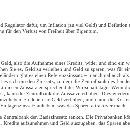
nd Regulator dafür, um Inflation (zu viel Geld) und Deflation
ung für den Verlust von Freiheit über Eigentum.
 Geld, also die Aufnahme eines Kredits, wider und sind ein w
hen Sie es, Geld zu verleihen und Geld zu sparen, was für ei
rieländern gibt es einen Referenzzinssatz – manchmal auch als
elt es sich um den Zinssatz, zu dem die Zentralbank des Lande
kt diesen Zinssatz entsprechend der Wirtschaftslage. Wenn di
ist, kann die Zentralbank die Zinssätze erhöhen. Dies wieder
anzuheben, zu denen sie Geld verleihen, und damit die Koste
inlagenzinssatz anheben, was das Sparen attraktiver macht.
e Zentralbank den Basiszinssatz senken. Die Privatbanken k
ird, Kredite aufzunehmen und Geld auszugeben, das Sparen abe