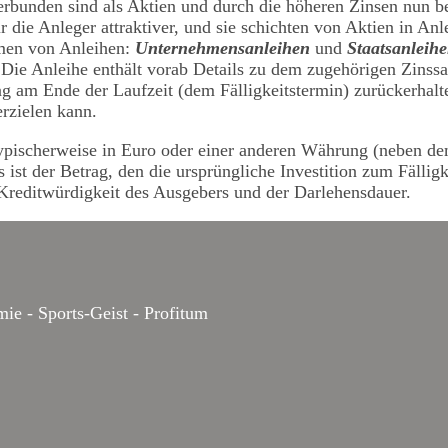
rbunden sind als Aktien und durch die höheren Zinsen nun b
r die Anleger attraktiver, und sie schichten von Aktien in An
rmen von Anleihen:
Unternehmensanleihen
und
Staatsanleih
 Die Anleihe enthält vorab Details zu dem zugehörigen Zinssa
ag am Ende der Laufzeit (dem Fälligkeitstermin) zurückerhalte
rzielen kann.
ypischerweise in Euro oder einer anderen Währung (neben de
 ist der Betrag, den die ursprüngliche Investition zum Fällig
 Kreditwürdigkeit des Ausgebers und der Darlehensdauer.
ie - Sports-Geist - Profitum