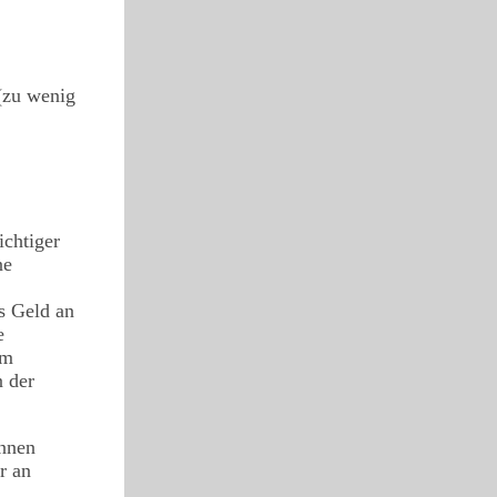
 (zu wenig
ichtiger
ne
s Geld an
e
um
n der
önnen
r an