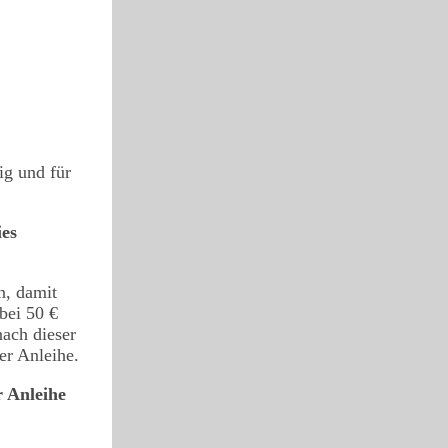
ig und für
ies
n, damit
bei 50 €
nach dieser
er Anleihe.
r Anleihe