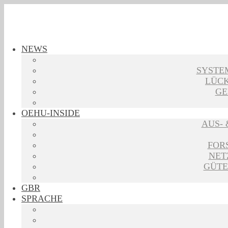
NEWS
SYSTE
LÜCK
GE
OEHU-INSIDE
AUS-
FOR
NET
GÜTE
GBR
SPRACHE