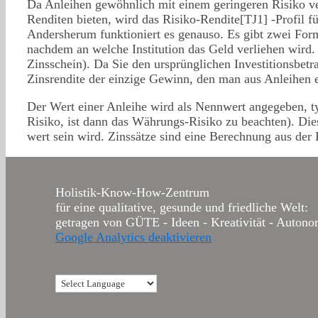
Da Anleihen gewöhnlich mit einem geringeren Risiko ve
Renditen bieten, wird das Risiko-Rendite[TJ1] -Profil fü
Andersherum funktioniert es genauso. Es gibt zwei Fo
nachdem an welche Institution das Geld verliehen wird.
Zinsschein). Da Sie den ursprünglichen Investitionsbetr
Zinsrendite der einzige Gewinn, den man aus Anleihen e
Der Wert einer Anleihe wird als Nennwert angegeben, t
Risiko, ist dann das Währungs-Risiko zu beachten). Dies
wert sein wird. Zinssätze sind eine Berechnung aus der
Holistik-Know-How-Zentrum
für eine qualitative, gesunde und friedliche Welt:
getragen von GÜTE - Ideen - Kreativität - Autonom
Google Analytics deaktivieren