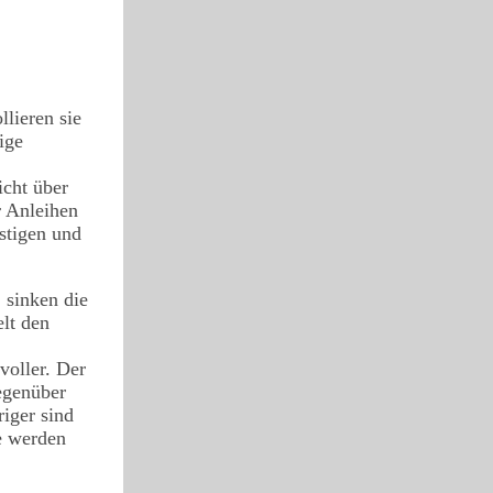
llieren sie
ige
icht über
r Anleihen
istigen und
 sinken die
elt den
voller. Der
egenüber
riger sind
ie werden