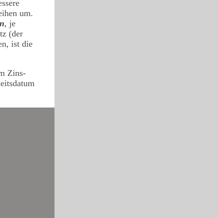
essere
leihen um.
en
, je
tz (der
n, ist die
m Zins-
keitsdatum