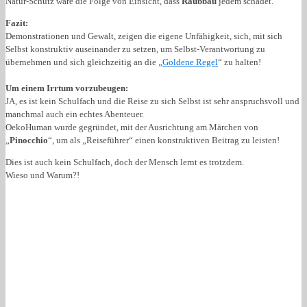
Natur-Schutz wäre die Folge von Einsicht, dass
Raubbau
jedem schadet.
Fazit:
Demonstrationen und Gewalt, zeigen die eigene Unfähigkeit, sich, mit sich
Selbst konstruktiv auseinander zu setzen, um Selbst-Verantwortung zu
übernehmen und sich gleichzeitig an die „
Goldene Regel
“ zu halten!
Um einem Irrtum vorzubeugen:
JA, es ist kein Schulfach und die Reise zu sich Selbst ist sehr anspruchsvoll und
manchmal auch ein echtes Abenteuer.
OekoHuman wurde gegründet, mit der Ausrichtung am Märchen von
„
Pinocchio
“, um als „Reiseführer“ einen konstruktiven Beitrag zu leisten!
Dies ist auch kein Schulfach, doch der Mensch lernt es trotzdem.
Wieso und Warum?!