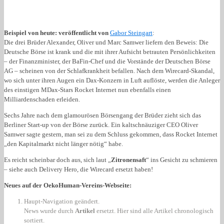
Beispiel von heute: veröffentlicht von
Gabor Steingart
:
Die drei Brüder Alexander, Oliver und Marc Samwer liefern den Beweis: Die
Deutsche Börse ist krank und die mit ihrer Aufsicht betrauten Persönlichkeiten
– der Finanzminister, der BaFin-Chef und die Vorstände der Deutschen Börse
AG – scheinen von der Schlafkrankheit befallen. Nach dem Wirecard-Skandal,
wo sich unter ihren Augen ein Dax-Konzern in Luft auflöste, werden die Anleger
des einstigen MDax-Stars Rocket Internet nun ebenfalls einen
Milliardenschaden erleiden.
Sechs Jahre nach dem glamourösen Börsengang der Brüder zieht sich das
Berliner Start-up von der Börse zurück. Ein kaltschnäuziger CEO Oliver
Samwer sagte gestern, man sei zu dem Schluss gekommen, dass Rocket Internet
„den Kapitalmarkt nicht länger nötig“ habe.
Es reicht scheinbar doch aus, sich laut „
Zitronensaft
“ ins Gesicht zu schmieren
– siehe auch Delivery Hero, die Wirecard ersetzt haben!
Neues auf der OekoHuman-Vereins-Webseite:
Haupt-Navigation geändert.
News wurde durch
Artikel
ersetzt. Hier sind alle Artikel chronologisch
sortiert.