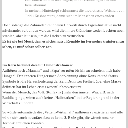
herauskommt.
In meinem Hinterkopf schlummert die theoretische Weisheit von
Jiddu Krishnamurti, damit sich im Menschen etwas ändert.
Doch solange die Zahnräder im inneren Uhrwerk durch Eigen-Initiative nicht
miteinander verbunden werden, wird die innere Glühbirne weder leuchten noch
strahlen, aber laut sein, um die Lücken zu vertuschen.
Es ist wie bei Messi, dem es nichts nutzt, Ronaldo im Fernseher trainieren zu
sehen, er muß schon selber ran.
Im Kern bedeutet dies für Demonstrationen:
Aufhören nach „Mamma“ und „Papa“ zu rufen bis hin zu schreien: „Ich habe
Hunger“. Den inneren Hunger nach Anerkennung ohne Konsum und Status-
Symbole ist die Herausforderung der Zeit. Denn wer Freiheit über eine Maske
definiert hat im Leben etwas wesentliches versäumt.
Wenn der Mensch, das Volk (Kollektiv) mehr den inneren Weg, z.B. nach
Buddha ginge, wären auch keine „Halbstarken“ in der Regierung und in der
Wirtschaft zu finden.
So würde automatisch die „Vettern-Wirtschaft“ aufhören zu existieren und alle
wären sich auch bewußter, dass es keine
2. Erde
gibt, die wir mit unserer
Technik erreichen könnten.