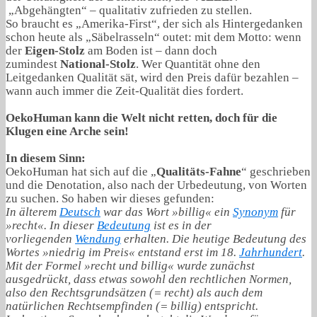
„Abgehängten“ – qualitativ zufrieden zu stellen.
So braucht es „Amerika-First“, der sich als Hintergedanken
schon heute als „Säbelrasseln“ outet: mit dem Motto: wenn
der
Eigen-Stolz
am Boden ist – dann doch
zumindest
National-Stolz
. Wer Quantität ohne den
Leitgedanken Qualität sät, wird den Preis dafür bezahlen –
wann auch immer die Zeit-Qualität dies fordert.
OekoHuman kann die Welt nicht retten, doch für die
Klugen eine Arche sein!
In diesem Sinn:
OekoHuman hat sich auf die „
Qualitäts-Fahne
“ geschrieben
und die Denotation, also nach der Urbedeutung, von Worten
zu suchen. So haben wir dieses gefunden:
In älterem
Deutsch
war das Wort »billig« ein
Synonym
für
»recht«. In dieser
Bedeutung
ist es in der
vorliegenden
Wendung
erhalten. Die heutige Bedeutung des
Wortes »niedrig im Preis« entstand erst im 18.
Jahrhundert
.
Mit der Formel »recht und billig« wurde zunächst
ausgedrückt, dass etwas sowohl den rechtlichen Normen,
also den Rechtsgrundsätzen (= recht) als auch dem
natürlichen Rechtsempfinden (= billig) entspricht.