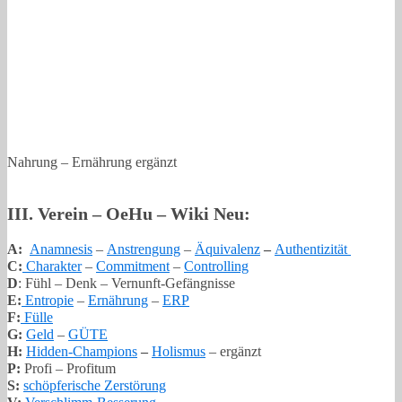
Nahrung – Ernährung ergänzt
III. Verein – OeHu – Wiki Neu:
A:
Anamnesis
–
Anstrengung
–
Äquivalenz
–
Authentizität
C:
Charakter
–
Commitment
–
Controlling
D
: Fühl – Denk – Vernunft-Gefängnisse
E:
Entropie
–
Ernährung
–
ERP
F:
Fülle
G:
Geld
–
GÜTE
H:
Hidden-Champions
–
Holismus
– ergänzt
P:
Profi – Profitum
S:
schöpferische Zerstörung