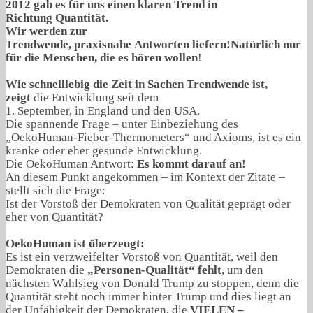
2012 gab es für uns einen klaren Trend in
Richtung Quantität.
Wir werden zur
Trendwende, praxisnahe Antworten liefern!Natürlich nur
für die Menschen, die es hören wollen
!
Wie schnelllebig die Zeit in Sachen Trendwende ist,
zeigt
die Entwicklung seit dem
1. September, in England und den USA.
Die spannende Frage – unter Einbeziehung des
„OekoHuman-Fieber-Thermometers“ und Axioms, ist es ein
kranke oder eher gesunde Entwicklung.
Die OekoHuman Antwort:
Es kommt darauf an!
An diesem Punkt angekommen – im Kontext der Zitate –
stellt sich die Frage:
Ist der Vorstoß der Demokraten von Qualität geprägt oder
eher von Quantität?
OekoHuman ist überzeugt:
Es ist ein verzweifelter Vorstoß von Quantität, weil den
Demokraten die
„Personen-Qualität“ fehlt
, um den
nächsten Wahlsieg von Donald Trump zu stoppen, denn die
Quantität steht noch immer hinter Trump und dies liegt an
der Unfähigkeit der Demokraten, die
VIELEN –