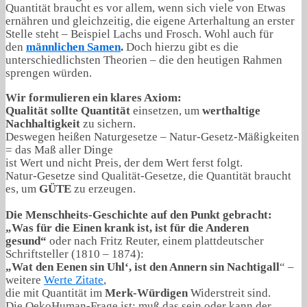
Quantität braucht es vor allem, wenn sich viele von Etwas
ernähren und gleichzeitig, die eigene Arterhaltung an erster
Stelle steht – Beispiel Lachs und Frosch. Wohl auch für
den
männlichen Samen
.
Doch hierzu gibt es die
unterschiedlichsten Theorien – die den heutigen Rahmen
sprengen würden.
Wir formulieren ein klares Axiom:
Qualität sollte Quantität
einsetzen, um
werthaltige
Nachhaltigkeit
zu sichern.
Deswegen heißen Naturgesetze – Natur-Gesetz-Mäßigkeiten
= das Maß aller Dinge
ist Wert und nicht Preis, der dem Wert ferst folgt.
Natur-Gesetze sind Qualität-Gesetze, die Quantität braucht
es, um
GÜTE
zu erzeugen.
Die Menschheits-Geschichte auf den Punkt gebracht:
„Was für die Einen krank ist, ist für die Anderen
gesund“
oder nach Fritz Reuter, einem plattdeutscher
Schriftsteller (1810 – 1874):
„Wat den Eenen sin Uhl‘, ist den Annern sin Nachtigall
“ –
weitere
Werte Zitate
,
die mit Quantität im
Merk-Würdigen
Widerstreit sind.
Die OekoHuman-Frage ist: muß das sein oder kann der