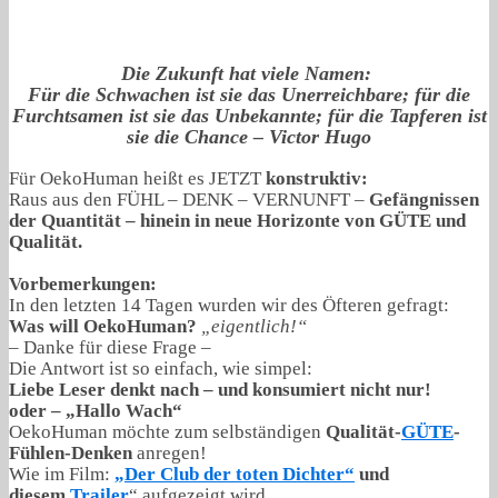
Die Zukunft hat viele Namen:
Für die Schwachen ist sie das Unerreichbare; für die
Furchtsamen ist sie das Unbekannte; für die Tapferen ist
sie die Chance – Victor Hugo
Für OekoHuman heißt es JETZT
konstruktiv:
Raus aus den FÜHL – DENK – VERNUNFT –
Gefängnissen
der Quantität – hinein in neue Horizonte von GÜTE und
Qualität.
Vorbemerkungen:
In den letzten 14 Tagen wurden wir des Öfteren gefragt:
Was will OekoHuman?
„eigentlich!“
– Danke für diese Frage –
Die Antwort ist so einfach, wie simpel:
Liebe Leser denkt nach – und konsumiert nicht nur!
oder – „Hallo Wach“
OekoHuman möchte zum selbständigen
Qualität-
GÜTE
-
Fühlen-Denken
anregen!
Wie im Film:
„Der Club der toten Dichter“
und
diesem
Trailer
“ aufgezeigt wird.