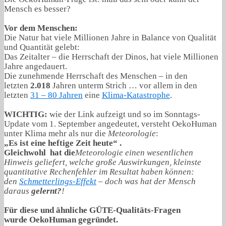
Mensch es besser?
Vor dem Menschen:
Die Natur hat viele Millionen Jahre in Balance von Qualität
und Quantität gelebt:
Das Zeitalter – die Herrschaft der Dinos, hat viele Millionen
Jahre angedauert.
Die zunehmende Herrschaft des Menschen – in den
letzten
2.018
Jahren unterm Strich … vor allem in den
letzten
31 – 80 Jahren
eine
Klima-Katastrophe
.
WICHTIG:
wie der Link aufzeigt und so im Sonntags-
Update vom 1. September angedeutet, versteht OekoHuman
unter Klima mehr als nur die
Meteorologie
:
„
Es ist eine heftige Zeit heute
“ .
Gleichwohl hat die
Meteorologie einen wesentlichen
Hinweis geliefert, welche große Auswirkungen, kleinste
quantitative Rechenfehler im Resultat haben können:
den
Schmetterlings-Effekt
– doch was hat der Mensch
daraus
gelernt?
!
Für diese und ähnliche GÜTE-Qualitäts-Fragen
wurde OekoHuman gegründet.