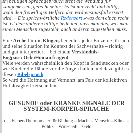
Im heutigen Sprachgebrauch steht die Wendung für
»angemessen, gerecht sein«: Es ist nur recht und billig,
wenn den freiwilligen Helfern der Verdienstausfall ersetzt
wird. – Die sprichwörtliche
Redensart
»was dem einen recht
ist, ist dem anderen billig« bedeutet, dass man das, was man
einem Menschen zugesteht, auch anderen zugestehen muss.
Eine
Arche
für die
Klugen,
bedeutet: jeder Einzelne für sich
und seine Situation im Kontext der Sachverhalte – richtig
und gut interpretiert – bei einem
Verständnis-
Engpass: OekoHuman fragen!
Viele werden wahrscheinlich den Kopf in Sand stecken oder
wie Kinder die Hände vor die Augen halten und dazu gibt es
diesen
Bibelspruch
.
So wird die Hoffnung auf Vernunft, am Fels der kollektiven
Hilfslosigkeit zerschellen.
GESUNDE oder KRANKE SIGNALE DER
SYSTEM-KÖRPER-SPRACHE
das Fieber-Thermometer für Bildung – Macht – Mensch – Klima –
Politik – Wirtschaft – Geld