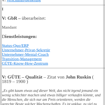
V:
Verschlimm-Besserung
———————————————————————————
I
V: GbR –
überarbeitet:
Mandant
D
ienstleistungen:
Status-Quo/ERP
Unternehmer-Privat-Sekretär
Unternehmer-Mental-Coach
Transition-Management
GÜTE-Know-How-Zentrum
——————————————————————————
V: GÜTE – Qualität
– Zitat von
John Ruskin
(
1819 – 1900 )
„
Es gibt kaum etwas auf dieser Welt, das nicht irgend jemand ein
wenig schlechter machen und etwas billiger verkaufen könnte, und
die Menschen, die sich nur am Preis orientieren, werden die
gerechte Beute solcher Machenschaften. Es ist unklug, zu viel zu