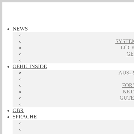
NEWS
SYSTE
LÜCK
GE
OEHU-INSIDE
AUS-
FOR
NET
GÜTE
GBR
SPRACHE