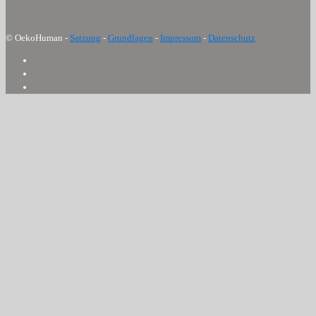
© OekoHuman -
Satzung
-
Grundlagen
-
Impressum
-
Datenschutz