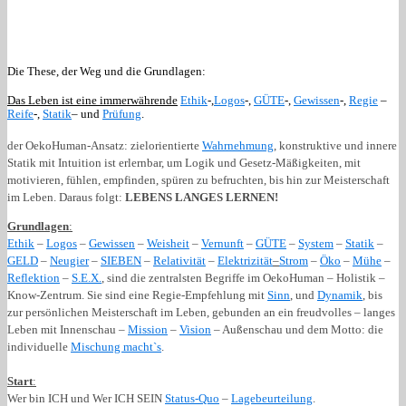
Die These, der Weg und die Grundlagen:
Das Leben ist eine immerwährende
Ethik
-,
Logos
-,
GÜTE
-,
Gewissen
-,
Regie
–
Reife
-,
Statik
– und
Prüfung
.
der OekoHuman-Ansatz: zielorientierte
Wahrnehmung
, konstruktive und innere
Statik mit Intuition ist erlernbar, um Logik und Gesetz-Mäßigkeiten, mit
motivieren, fühlen, empfinden, spüren zu befruchten, bis hin zur Meisterschaft
im Leben. Daraus folgt:
LEBENS LANGES LERNEN!
Grundlagen
:
Ethik
–
Logos
–
Gewissen
–
Weisheit
–
Vernunft
–
GÜTE
–
System
–
Statik
–
GELD
–
Neugier
–
SIEBEN
–
Relativität
–
Elektrizität
–
Strom
–
Öko
–
Mühe
–
Reflektion
–
S.E.X.
, sind die zentralsten Begriffe im OekoHuman – Holistik –
Know-Zentrum. Sie sind eine Regie-Empfehlung mit
Sinn
, und
Dynamik
, bis
zur persönlichen Meisterschaft im Leben, gebunden an ein freudvolles – langes
Leben mit Innenschau –
Mission
–
Vision
– Außenschau und dem Motto: die
individuelle
Mischung macht`s
.
Start
:
Wer bin ICH und Wer ICH SEIN
Status-Quo
–
Lagebeurteilung
.