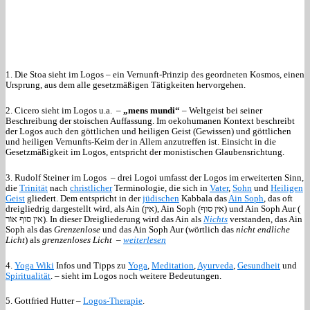
1. Die Stoa sieht im Logos – ein Vernunft-Prinzip des geordneten Kosmos, einen
Ursprung, aus dem alle gesetzmäßigen Tätigkeiten hervorgehen.
2. Cicero sieht im Logos u.a. –
„mens mundi“
– Weltgeist bei seiner
Beschreibung der stoischen Auffassung. Im oekohumanen Kontext beschreibt
der Logos auch den göttlichen und heiligen Geist (Gewissen) und göttlichen
und heiligen Vernunfts-Keim der in Allem anzutreffen ist. Einsicht in die
Gesetzmäßigkeit im Logos, entspricht der monistischen Glaubensrichtung.
3. Rudolf Steiner im Logos – drei Logoi umfasst der Logos im erweiterten Sinn,
die
Trinität
nach
christlicher
Terminologie, die sich in
Vater
,
Sohn
und
Heiligen
Geist
gliedert. Dem entspricht in der
jüdischen
Kabbala das
Ain Soph
, das oft
dreigliedrig dargestellt wird, als Ain (אין), Ain Soph (אין סוף) und Ain Soph Aur (
אין סוף אוֹר). In dieser Dreigliederung wird das Ain als
Nichts
verstanden, das Ain
Soph als das
Grenzenlose
und das Ain Soph Aur (wörtlich das
nicht endliche
Licht
) als
grenzenloses Licht –
weiterlesen
4.
Yoga Wiki
Infos und Tipps zu
Yoga
,
Meditation
,
Ayurveda
,
Gesundheit
und
Spiritualität
. – sieht im Logos noch weitere Bedeutungen.
5. Gottfried Hutter –
Logos-Therapie
.