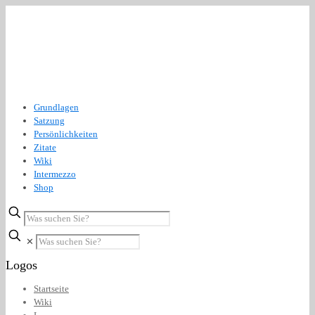
Grundlagen
Satzung
Persönlichkeiten
Zitate
Wiki
Intermezzo
Shop
✕
Logos
Startseite
Wiki