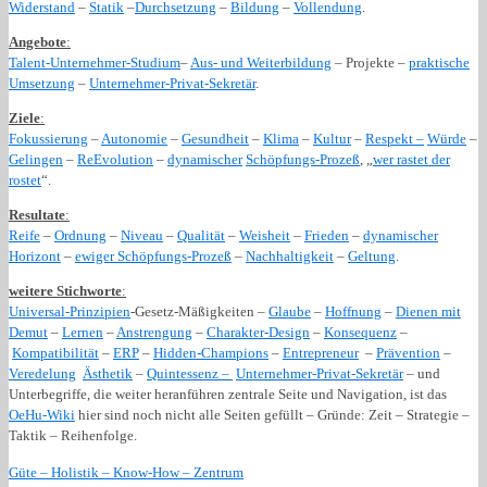
Widerstand
–
Statik
–
Durchsetzung
–
Bildung
–
Vollendung
.
Angebote
:
Talent-Unternehmer-Studium
–
Aus- und Weiterbildung
– Projekte –
praktische
Umsetzung
–
Unternehmer-Privat-Sekretär
.
Ziele
:
Fokussierung
–
Autonomie
–
Gesundheit
–
Klima
–
Kultur
–
Respekt –
Würde
–
Gelingen
–
ReEvolution
–
dynamischer
Schöpfungs-Prozeß
, „
wer rastet der
rostet
“.
Resultate
:
Reife
–
Ordnung
–
Niveau
–
Qualität
–
Weisheit
–
Frieden
–
dynamischer
Horizont
–
ewiger Schöpfungs-Prozeß
–
Nachhaltigkeit
–
Geltung
.
weitere Stichworte
:
Universal-Prinzipien
-Gesetz-Mäßigkeiten –
Glaube
–
Hoffnung
–
Dienen mit
Demut
–
Lernen
–
Anstrengung
–
Charakter-Design
–
Konsequenz
–
Kompatibilität
–
ERP
–
Hidden-Champions
–
Entrepreneur
–
Prävention
–
Veredelung
Ästhetik
–
Quintessenz –
Unternehmer-Privat-Sekretär
– und
Unterbegriffe, die weiter heranführen zentrale Seite und Navigation, ist das
OeHu-Wiki
hier sind noch nicht alle Seiten gefüllt – Gründe: Zeit – Strategie –
Taktik – Reihenfolge.
Güte – Holistik – Know-How – Zentrum