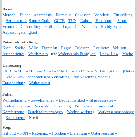
Basis
:
Mensch
–
Talent
–
Anamnesis
–
Hermetik
–
Gewissen
–
Wahrheit
–
Einstellung
–
Hermeneutik
Source-Code
–
GÜTE
–
TUN
–
Nahrung-Ernährung
–
Strom
–
Vernunft
–
Controlling
–
Profitum
–
Loyalität
–
Wundern
–
Buddy-System
–
Anpassungsfähigkeit
.
Potential-Entfaltung
:
Kraft
–
Stärke
–
Wille
–
Disziplin
–
Regie
–
Toleranz
–
Resilienz
–
Volition
–
Authentizität
–
Wettbewerb
– und
Widerstands-Fähigkeit
–
Know-How
–
Marke
.
Umsetzung
:
LIEBE
–
Mut
–
Mühe
–
Ritual
–
MACHT
–
KAIZEN
–
Partkdolg-Pflicht (Duty)
–
Know-How
–
schöpferische Zerstörung
–
die Mischung macht`s
–
Entscheidung
–
Wirksamkeit
.
Fallen
:
Wahrnehmung
–
Gewohnheiten
–
Bequemlichkeit
–
Glaubenssätze
–
Denkgefängnisse
–
Verschlimmbesserung
–
Projektion
–
Kausalität
–
Komfortzone
–
Durchhaltevermögen
–
Wechselwirkung
–
Wirkzusammenhänge
–
Konkurrenz
– Kredit.
Weg
:
Haltung
–
TON
– Resonanz
–
Horchen
–
Erziehung
–
Unterweisung
–