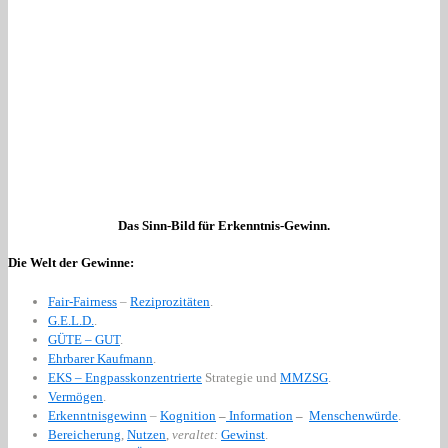
Das Sinn-Bild für Erkenntnis-Gewinn.
Die Welt der Gewinne:
Fair-Fairness
–
Reziprozitäten
.
G.E.L.D.
.
GÜTE – GUT
.
Ehrbarer Kaufmann
.
EKS – Engpasskonzentrierte
Strategie und
MMZSG
.
Vermögen
.
Erkenntnisgewinn
–
Kognition
–
Information
–
Menschenwürde
.
Bereicherung
,
Nutzen
,
veraltet:
Gewinst
.