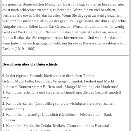
die gerechte Beute solcher Menschen. Es ist unklug, zu viel zu bezahlen, aber
es ist noch schlechter, zu wenig zu bezahlen. Wenn Sie zu viel bezahlen,
verlieren Sie etwas Geld, das ist alles. Wenn Sie dagegen zu wenig bezahlen,
verlieren Sie manchmal alles, da der gekaufte Gegenstand, die ihm zugedachte
Aufgabe nicht erfüllen kann. Das Gesetz der Wirtschaft verbietet es, für wenig
Geld viel Wert zu erhalten. Nehmen Sie das niedrigste Angebot an, müssen Sie
für das Risiko, das Sie eingehen, etwas hinzurechnen. Und wenn Sie das tun,
dann haben Sie auch genügend Geld, um für etwas Besseres zu bezahlen – John
Ruskin (1819–1900).
Bewußtsein über die Unterschiede:
0.
In der eigenen Persönlichkeit stecken die sieben Treiber:
Gefahr, JA zur Fülle, Liquidität, Vermögen, Kapital, Freiheit und Macht.
In diesem Kontext wäre z.B. Nein und „Mangel-Meinung“ ein Hindernis!
1.
Kennt die rechtliche und steuerliche Grundlage, die das Geschäftsmodell
trägt.
2.
Kennt die Zahlen (Controlling) und die wichtigsten relativen Zahlen
(Kennzahlen).
3.
Kennt die notwendige Liquidität (Geldbörse – Fördermittel – Bank –
Investor).
4.
Kennt den Markt, die Gefahr, Risiken, Chancen und das Potential.