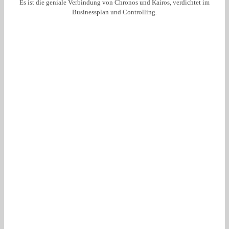
Es ist die geniale Verbindung von Chronos und Kairos, verdichtet im
Businessplan und Controlling.