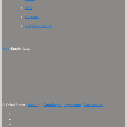
GbR
Über uns
Netzwerk-Partner
Profi
-Empfehlung
© OekoHuman -
Satzung
-
Grundlagen
-
Impressum
-
Datenschutz