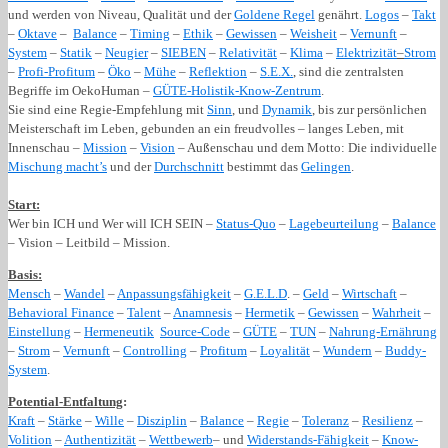
und werden von Niveau, Qualität und der
Goldene Regel
genährt.
Logos
–
Takt
–
Oktave
–
Balance
–
Timing
–
Ethik
–
Gewissen
–
Weisheit
–
Vernunft
–
System
–
Statik
–
Neugier
–
SIEBEN
–
Relativität
–
Klima
–
Elektrizität
–
Strom
–
Profi-Profitum
–
Öko
–
Mühe
–
Reflektion
–
S.E.X.
, sind die zentralsten
Begriffe im OekoHuman –
GÜTE-Holistik-Know-Zentrum
.
Sie sind eine Regie-Empfehlung mit
Sinn
, und
Dynamik
, bis zur persönlichen
Meisterschaft im Leben, gebunden an ein freudvolles – langes Leben, mit
Innenschau –
Mission
–
Vision
– Außenschau und dem Motto: Die individuelle
Mischung macht’s
und der
Durchschnitt
bestimmt das
Gelingen
.
Start:
Wer bin ICH und Wer will ICH SEIN –
Status-Quo
–
Lagebeurteilung
–
Balance
– Vision – Leitbild – Mission.
Basis:
Mensch
–
Wandel
–
Anpassungsfähigkeit
–
G.E.L.D
. –
Geld
–
Wirtschaft
–
Behavioral Finance
–
Talent
–
Anamnesis
–
Hermetik
–
Gewissen
–
Wahrheit
–
Einstellung
–
Hermeneutik
Source-Code
–
GÜTE
–
TUN
–
Nahrung-Ernährung
–
Strom
–
Vernunft
–
Controlling
–
Profitum
–
Loyalität
–
Wundern
–
Buddy-
System
.
Potential-Entfaltung
:
Kraft
–
Stärke
–
Wille
–
Disziplin
–
Balance
–
Regie
–
Toleranz
–
Resilienz
–
Volition
–
Authentizität
–
Wettbewerb
– und
Widerstands-Fähigkeit
–
Know-