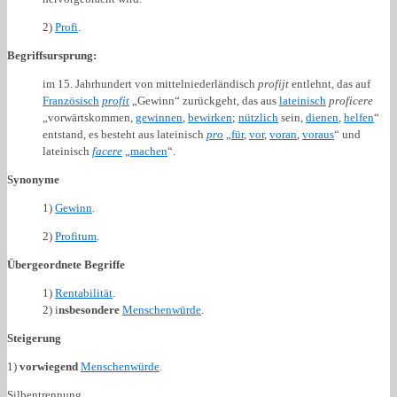
2)
Profi
.
Begriffsursprung:
im 15. Jahrhundert von mittelniederländisch
profijt
entlehnt, das auf
Französisch
profit
„Gewinn“ zurückgeht, das aus
lateinisch
proficere‎
„vorwärtskommen,
gewinnen
,
bewirken
;
nützlich
sein,
dienen
,
helfen
“
entstand, es besteht aus lateinisch
pro
„
für
,
vor
,
voran
,
voraus
“ und
lateinisch
facere
„
machen
“.
Synonyme
1)
Gewinn
.
2)
Profitum
.
Übergeordnete Begriffe
1)
Rentabilität
.
2) i
nsbesondere
Menschenwürde
.
Steigerung
1)
vorwiegend
Menschenwürde
.
Silbentrennung